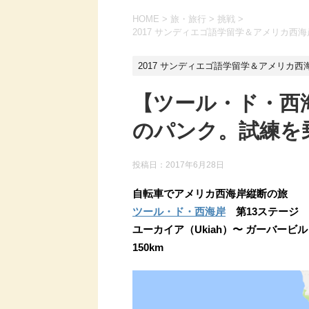
HOME
>
旅・旅行
>
挑戦
>
2017 サンディエゴ語学留学＆アメリカ西
2017 サンディエゴ語学留学＆アメリカ
【ツール・ド・西海
のパンク。試練を乗
投稿日：
2017年6月28日
自転車でアメリカ西海岸縦断の旅
ツール・ド・西海岸
第13ステージ
ユーカイア（Ukiah）〜 ガーバービル（Ga
150km