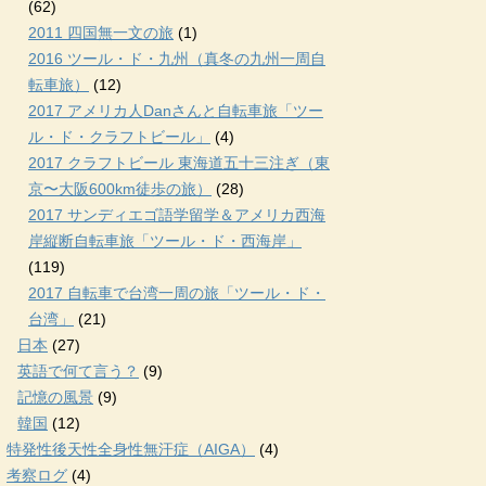
(62)
2011 四国無一文の旅
(1)
2016 ツール・ド・九州（真冬の九州一周自
転車旅）
(12)
2017 アメリカ人Danさんと自転車旅「ツー
ル・ド・クラフトビール」
(4)
2017 クラフトビール 東海道五十三注ぎ（東
京〜大阪600km徒歩の旅）
(28)
2017 サンディエゴ語学留学＆アメリカ西海
岸縦断自転車旅「ツール・ド・西海岸」
(119)
2017 自転車で台湾一周の旅「ツール・ド・
台湾」
(21)
日本
(27)
英語で何て言う？
(9)
記憶の風景
(9)
韓国
(12)
特発性後天性全身性無汗症（AIGA）
(4)
考察ログ
(4)