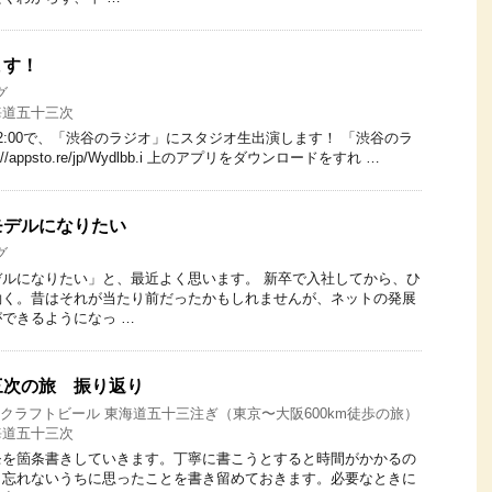
ます！
グ
海道五十三次
〜12:00で、「渋谷のラジオ」にスタジオ生出演します！ 「渋谷のラ
/appsto.re/jp/Wydlbb.i 上のアプリをダウンロードをすれ …
モデルになりたい
グ
ルになりたい」と、最近よく思います。 新卒で入社してから、ひ
働く。昔はそれが当たり前だったかもしれませんが、ネットの発展
できるようになっ …
三次の旅 振り返り
17 クラフトビール 東海道五十三注ぎ（東京〜大阪600km徒歩の旅）
海道五十三次
モを箇条書きしていきます。丁寧に書こうとすると時間がかかるの
、忘れないうちに思ったことを書き留めておきます。必要なときに