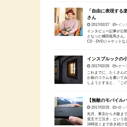
「自由に表現する
さん
2017/02/27
-
イン
インタビュー記事が公開
となった橘田龍馬さん。
CD・DVDジャケットな
インスブルックの
2017/02/26
-
オー
これまでに、たくさん
か旅のコラムを書いてみ
しようとすると、「この
【無敵のモバイルバッテリ
2017/02/25
-
使っ
先月、東京から大阪まで、
道五十三注ぎ」という企
16時近くまで歩き続け