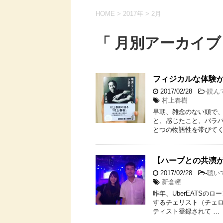
HOME
>
2017年
>
2月
「 月別アーカイブ：
フィジカルな体験
2017/02/28
-
読ん
村上春樹
早朝、雑念のない頭で
と、感じたこと、バラ
とつの物語性を帯びてく
【ハープとの共演が
2017/02/28
-
聴い
新倉瞳
昨年、UberEATS
するチェリスト（チェロ奏
ティスト登録されて …