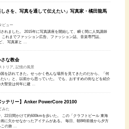
楽しさを、写真を通して伝えたい」写真家・橘田龍馬
タビュー
されました。 2015年に写真講座を開始して、瞬く間に人気講師
 これまでファッション広告、ファッション誌、音楽専門誌、
ど、 写真家と …
小さな教会
ストリア
,
記憶の風景
の国を訪れてきた。せっかく色んな場所を見てきたのだから、「何
たい」と、以前から思っていた。 でも、おすすめの街などを紹介
大聖堂は何年に建 …
ー】Anker PowerCore 20100
てみた
22日間かけて約600kmを歩いた。 この「クラフトビール 東海
画に欠かせなかったアイテムがある。 毎日、朝8時前後から夕方
るこの旅 …