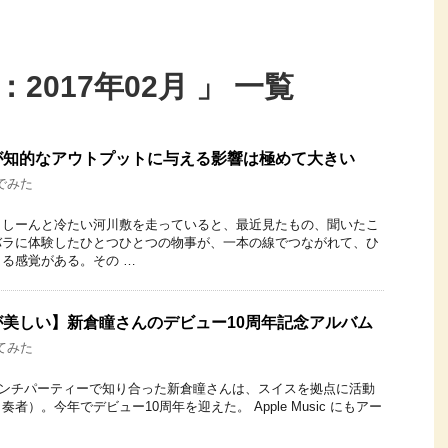
2017年02月 」 一覧
が知的なアウトプットに与える影響は極めて大きい
でみた
、しーんと冷たい河川敷を走っていると、最近見たもの、聞いたこ
バラに体験したひとつひとつの物事が、一本の線でつながれて、ひ
る感覚がある。その …
美しい】新倉瞳さんのデビュー10周年記念アルバム
てみた
のローンチパーティーで知り合った新倉瞳さんは、スイスを拠点に活動
者）。今年でデビュー10周年を迎えた。 Apple Music にもアー