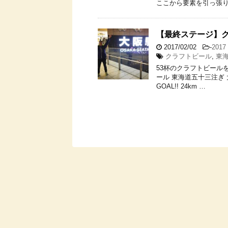
ここから要素を引っ張り
【最終ステージ】ク
2017/02/02
-
20
クラフトビール
,
東
53杯のクラフトビールを
ール 東海道五十三注ぎ
GOAL!! 24km …