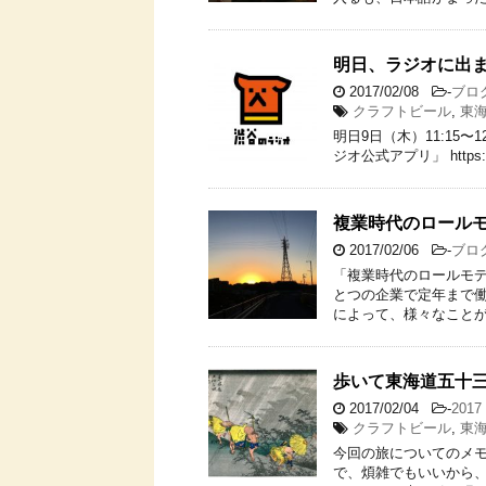
明日、ラジオに出
2017/02/08
-
ブロ
クラフトビール
,
東
明日9日（木）11:15
ジオ公式アプリ」 https:/
複業時代のロール
2017/02/06
-
ブロ
「複業時代のロールモデ
とつの企業で定年まで
によって、様々なことが
歩いて東海道五十
2017/02/04
-
20
クラフトビール
,
東
今回の旅についてのメ
で、煩雑でもいいから