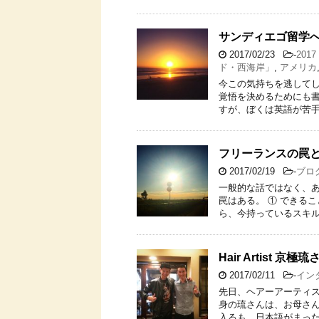
サンディエゴ留学
2017/02/23
-
20
ド・西海岸」
,
アメリカ
今この気持ちを逃して
覚悟を決めるためにも書
すが、ぼくは英語が苦手
フリーランスの罠
2017/02/19
-
ブロ
一般的な話ではなく、あ
罠はある。 ① できる
ら、今持っているスキル
Hair Artist 京極琉
2017/02/11
-
イン
先日、ヘアーアーティス
身の琉さんは、お母さん
入るも、日本語がまった