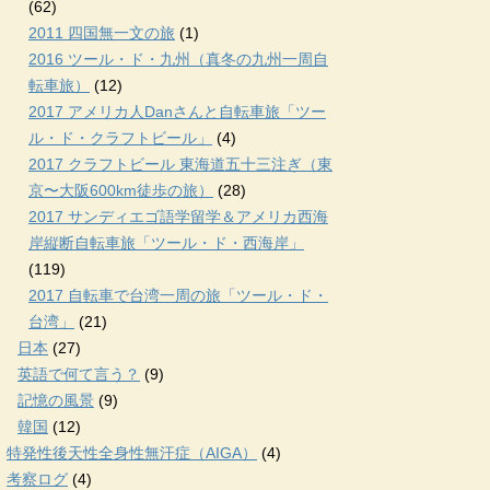
(62)
2011 四国無一文の旅
(1)
2016 ツール・ド・九州（真冬の九州一周自
転車旅）
(12)
2017 アメリカ人Danさんと自転車旅「ツー
ル・ド・クラフトビール」
(4)
2017 クラフトビール 東海道五十三注ぎ（東
京〜大阪600km徒歩の旅）
(28)
2017 サンディエゴ語学留学＆アメリカ西海
岸縦断自転車旅「ツール・ド・西海岸」
(119)
2017 自転車で台湾一周の旅「ツール・ド・
台湾」
(21)
日本
(27)
英語で何て言う？
(9)
記憶の風景
(9)
韓国
(12)
特発性後天性全身性無汗症（AIGA）
(4)
考察ログ
(4)