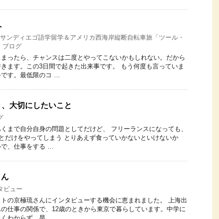
へ
17 サンディエゴ語学留学＆アメリカ西海岸縦断自転車旅「ツール・
,
ブログ
しまったら、チャンスは二度とやってこないかもしれない。だから
きます。この3日間で起きた出来事です。 もう何度も言っていま
です。最低限のコ …
と、大切にしたいこと
グ
くまで自分自身の問題としてだけど、 フリーランスになっても、
ことだけをやってしまう とりあえず食っていかないといけないか
で、仕事をする …
さん
タビュー
トの京極琉さんにインタビューする機会に恵まれました。 上海出
の仕事の関係で、12歳のときから東京で暮らしています。中学に
くわからず、早 …