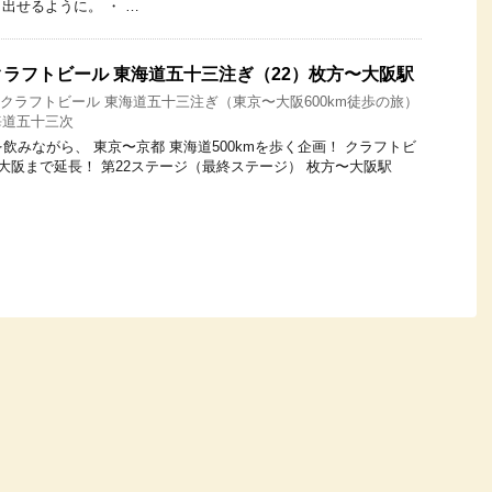
出せるように。 ・ …
ラフトビール 東海道五十三注ぎ（22）枚方〜大阪駅
17 クラフトビール 東海道五十三注ぎ（東京〜大阪600km徒歩の旅）
海道五十三次
飲みながら、 東京〜京都 東海道500kmを歩く企画！ クラフトビ
 大阪まで延長！ 第22ステージ（最終ステージ） 枚方〜大阪駅