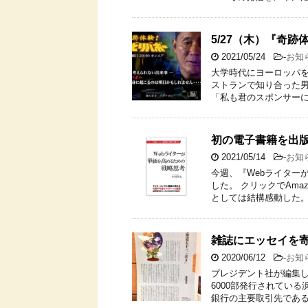
5/27（木）『奇跡
2021/05/24
-
お知
大学時代にヨーロッパを
ストランで知り合った
「私も君のスポンサーに
初の電子書籍を出
2021/05/14
-
お知
今週、『Webライター
した。 クリックでAma
としては結構感動した。
雑誌にエッセイを
2020/06/12
-
お知
プレジデント社が編集し
6000部発行されてい
銀行の主要取引先である