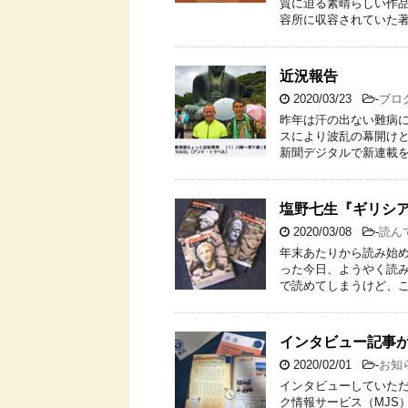
質に迫る素晴らしい作品
容所に収容されていた著
近況報告
2020/03/23
-
ブロ
昨年は汗の出ない難病に
スにより波乱の幕開けと
新聞デジタルで新連載を
塩野七生『ギリシ
2020/03/08
-
読ん
年末あたりから読み始め
った今日、ようやく読み
で読めてしまうけど、こ
インタビュー記事
2020/02/01
-
お知
インタビューしていただ
ク情報サービス（MJS