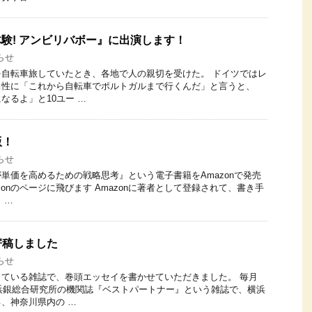
体験! アンビリバボー』に出演します！
らせ
自転車旅していたとき、各地で人の親切を受けた。 ドイツではレ
男性に「これから自転車でポルトガルまで行くんだ」と言うと、
なるよ」と10ユー …
版！
らせ
が単価を高めるための戦略思考』という電子書籍をAmazonで発売
zonのページに飛びます Amazonに著者として登録されて、書き手
 …
寄稿しました
らせ
ている雑誌で、巻頭エッセイを書かせていただきました。 毎月
る浜銀総合研究所の機関誌『ベストパートナー』という雑誌で、横浜
、神奈川県内の …