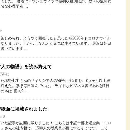
でした。 著者はアウシュヴィッツ強制収容所ほか、数々の強制収
名な心理学者 …
グ
苦しめられ、ようやく回復したと思ったら2020年もコロナウイル
なりました。しかし、なんとか元気に生きています。 最近は朝日
書いています …
ア人の物語』を読み終えて
でみた
た塩野七生さんの『ギリシア人の物語』全3巻を、丸2ヶ月以上経
終えた。ほぼ毎日読んでいた。 ライトなビジネス書であれば1日
の本は1冊で2 …
が紙面に掲載されました
らせ
いた記事が誌面に載りました！‬ ‪こちらは東証一部上場企業「ミロ
）」さんの社内報で、1500人の従業員が目にするそうです。 ぼく