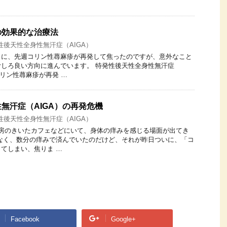
の効果的な治療法
性後天性全身性無汗症（AIGA）
うに、先週コリン性蕁麻疹が再発して焦ったのですが、意外なこと
しろ良い方向に進んでいます。 特発性後天性全身性無汗症
コリン性蕁麻疹が再発 …
無汗症（AIGA）の再発危機
性後天性全身性無汗症（AIGA）
暖房のきいたカフェなどにいて、身体の痒みを感じる場面が出てき
なく、数分の痒みで済んでいたのだけど、それが昨日ついに、「コ
てしまい、焦りま …
Facebook
Google+