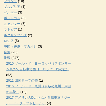
フランス
(10)
ブルガリア
(1)
ベルギー
(3)
ポルトガル
(5)
ミャンマー
(7)
ラトビア
(1)
ルクセンブルク
(2)
ロシア
(5)
中国（香港・マカオ）
(3)
台湾
(23)
挑戦
(247)
2010 ツール・ド・ヨーロッパ（スポンサー
を集めて自転車で西ヨーロッパ一周の旅）
(62)
2011 四国無一文の旅
(1)
2016 ツール・ド・九州（真冬の九州一周自
転車旅）
(12)
2017 アメリカ人Danさんと自転車旅「ツー
ル・ド・クラフトビール」
(4)