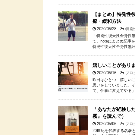
【まとめ】特発性後
療・緩和方法
2020/05/28
-
特発
「特発性後天性全身性無
て、noteにまとめ記
特発性後天性全身性無汗
嬉しいことがあり
2020/05/16
-
ブロ
昨日はひとつ、嬉しいこ
思いをしていました。
て、仕事に変えてやる」
「あなたが経験し
霧』を読んで）
2020/05/06
-
ブロ
20世紀を代表する名著