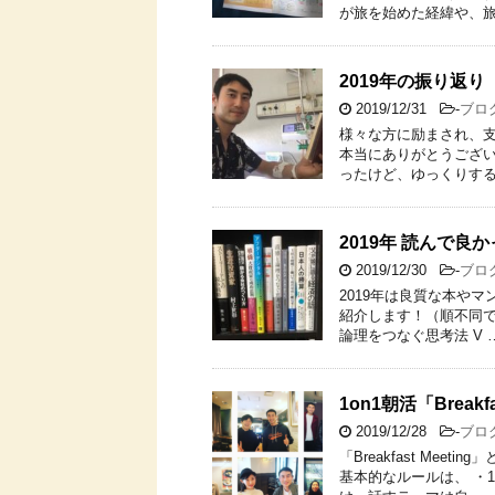
が旅を始めた経緯や、旅
2019年の振り返り
2019/12/31
-
ブロ
様々な方に励まされ、
本当にありがとうござい
ったけど、ゆっくりする
2019年 読んで良
2019/12/30
-
ブロ
2019年は良質な本や
紹介します！（順不同です
論理をつなぐ思考法 V 
1on1朝活「Break
2019/12/28
-
ブロ
「Breakfast Me
基本的なルールは、 ・