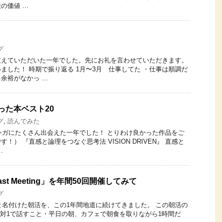
の価値 …
グ
支えていただいた一年でした。先にお礼を言わせていただきます。
ました！ 時期で振り返る 1月〜3月 仕事してた ・仕事は順調だ
余裕がなかっ …
かった本ベスト20
グ
,
読んでみた
マンガにたくさん出会えた一年でした！ とりわけ良かった作品をご
！） 『直感と論理をつなぐ思考法 VISION DRIVEN』 直感と
…
fast Meeting」を年間50回開催してみて
グ
eting」と名付けた朝活を、この1年間地道に続けてきました。 この朝活の
1対1で話すこと・平日の朝、カフェで朝食を取りながら1時間だ