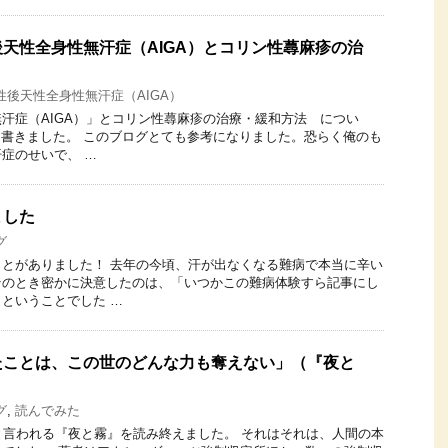
天性全身性無汗症（AIGA）とコリン性蕁麻疹の治
性後天性全身性無汗症（AIGA）
汗症（AIGA）」とコリン性蕁麻疹の治療・緩和方法 につい
事を書きました。 このブログとても参考になりました。恐らく俺のも
症のせいで、 …
ました
グ
とがありました！ 去年の今頃、汗が出なくなる難病で本当に辛い
そのとき密かに決意したのは、「いつかこの難病体験すら記事にし
ということでした …
たことは、この世のどんな力も奪えない」（『夜と
グ
,
読んでみた
と言われる『夜と霧』を読み終えました。 それはそれは、人間の本