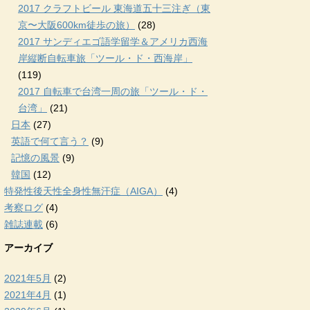
2017 クラフトビール 東海道五十三注ぎ（東
京〜大阪600km徒歩の旅）
(28)
2017 サンディエゴ語学留学＆アメリカ西海
岸縦断自転車旅「ツール・ド・西海岸」
(119)
2017 自転車で台湾一周の旅「ツール・ド・
台湾」
(21)
日本
(27)
英語で何て言う？
(9)
記憶の風景
(9)
韓国
(12)
特発性後天性全身性無汗症（AIGA）
(4)
考察ログ
(4)
雑誌連載
(6)
アーカイブ
2021年5月
(2)
2021年4月
(1)