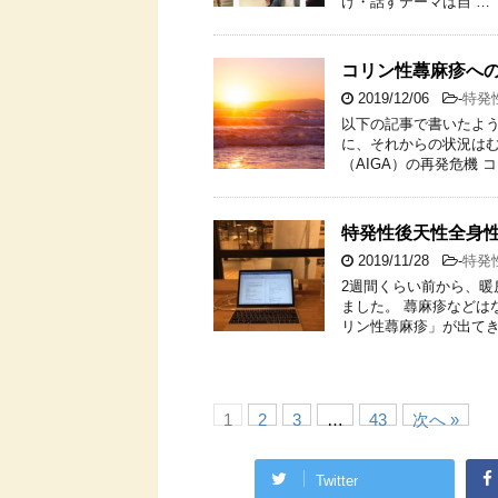
け・話すテーマは自 …
コリン性蕁麻疹へ
2019/12/06
-
特発
以下の記事で書いたよ
に、それからの状況はむ
（AIGA）の再発危機 
特発性後天性全身性
2019/11/28
-
特発
2週間くらい前から、
ました。 蕁麻疹などは
リン性蕁麻疹」が出てき
1
2
3
…
43
次へ »
Twitter