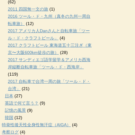
(62)
2011 四国無一文の旅
(1)
2016 ツール・ド・九州（真冬の九州一周自
転車旅）
(12)
2017 アメリカ人Danさんと自転車旅「ツー
ル・ド・クラフトビール」
(4)
2017 クラフトビール 東海道五十三注ぎ（東
京〜大阪600km徒歩の旅）
(28)
2017 サンディエゴ語学留学＆アメリカ西海
岸縦断自転車旅「ツール・ド・西海岸」
(119)
2017 自転車で台湾一周の旅「ツール・ド・
台湾」
(21)
日本
(27)
英語で何て言う？
(9)
記憶の風景
(9)
韓国
(12)
特発性後天性全身性無汗症（AIGA）
(4)
考察ログ
(4)