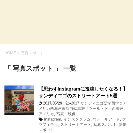
HOME
>
写真スポット
「 写真スポット 」 一覧
【思わずInstagramに投稿したくなる！】
サンディエゴのストリートアート5選
2017/05/29
-
2017 サンディエゴ語学留学＆ア
メリカ西海岸縦断自転車旅「ツール・ド・西海岸」
,
アメリカ
,
写真・映像
Instagram
,
インスタグラム
,
ウォールアート
,
グ
ラフィティ
,
ストリートアート
,
写真スポット
,
撮影
スポット