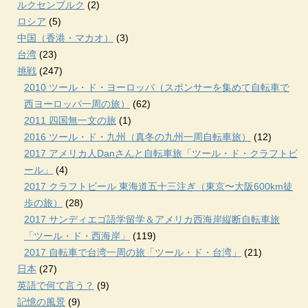
ルクセンブルク
(2)
ロシア
(5)
中国（香港・マカオ）
(3)
台湾
(23)
挑戦
(247)
2010 ツール・ド・ヨーロッパ（スポンサーを集めて自転車で
西ヨーロッパ一周の旅）
(62)
2011 四国無一文の旅
(1)
2016 ツール・ド・九州（真冬の九州一周自転車旅）
(12)
2017 アメリカ人Danさんと自転車旅「ツール・ド・クラフトビ
ール」
(4)
2017 クラフトビール 東海道五十三注ぎ（東京〜大阪600km徒
歩の旅）
(28)
2017 サンディエゴ語学留学＆アメリカ西海岸縦断自転車旅
「ツール・ド・西海岸」
(119)
2017 自転車で台湾一周の旅「ツール・ド・台湾」
(21)
日本
(27)
英語で何て言う？
(9)
記憶の風景
(9)