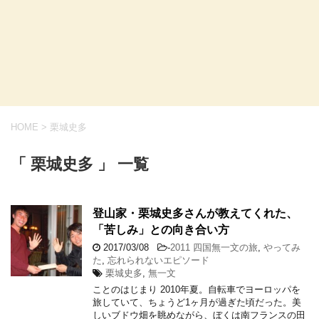
HOME
>
栗城史多
「 栗城史多 」 一覧
登山家・栗城史多さんが教えてくれた、
「苦しみ」との向き合い方
2017/03/08
-
2011 四国無一文の旅
,
やってみ
た
,
忘れられないエピソード
栗城史多
,
無一文
ことのはじまり 2010年夏。自転車でヨーロッパを
旅していて、ちょうど1ヶ月が過ぎた頃だった。美
しいブドウ畑を眺めながら、ぼくは南フランスの田