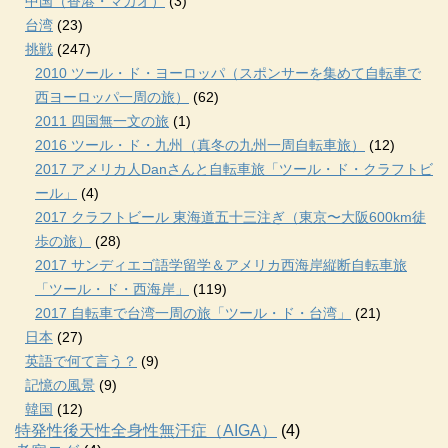
中国（香港・マカオ）
(3)
台湾
(23)
挑戦
(247)
2010 ツール・ド・ヨーロッパ（スポンサーを集めて自転車で
西ヨーロッパ一周の旅）
(62)
2011 四国無一文の旅
(1)
2016 ツール・ド・九州（真冬の九州一周自転車旅）
(12)
2017 アメリカ人Danさんと自転車旅「ツール・ド・クラフトビ
ール」
(4)
2017 クラフトビール 東海道五十三注ぎ（東京〜大阪600km徒
歩の旅）
(28)
2017 サンディエゴ語学留学＆アメリカ西海岸縦断自転車旅
「ツール・ド・西海岸」
(119)
2017 自転車で台湾一周の旅「ツール・ド・台湾」
(21)
日本
(27)
英語で何て言う？
(9)
記憶の風景
(9)
韓国
(12)
特発性後天性全身性無汗症（AIGA）
(4)