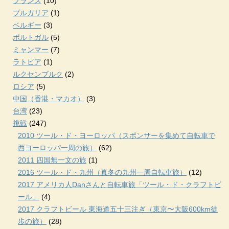
フランス
(10)
ブルガリア
(1)
ベルギー
(3)
ポルトガル
(5)
ミャンマー
(7)
ラトビア
(1)
ルクセンブルク
(2)
ロシア
(5)
中国（香港・マカオ）
(3)
台湾
(23)
挑戦
(247)
2010 ツール・ド・ヨーロッパ（スポンサーを集めて自転車で
西ヨーロッパ一周の旅）
(62)
2011 四国無一文の旅
(1)
2016 ツール・ド・九州（真冬の九州一周自転車旅）
(12)
2017 アメリカ人Danさんと自転車旅「ツール・ド・クラフトビ
ール」
(4)
2017 クラフトビール 東海道五十三注ぎ（東京〜大阪600km徒
歩の旅）
(28)