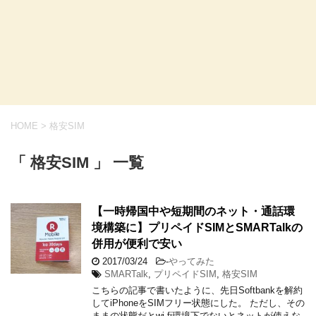
HOME
>
格安SIM
「 格安SIM 」 一覧
【一時帰国中や短期間のネット・通話環
境構築に】プリペイドSIMとSMARTalkの
併用が便利で安い
2017/03/24
-
やってみた
SMARTalk
,
プリペイドSIM
,
格安SIM
こちらの記事で書いたように、先日Softbankを解約
してiPhoneをSIMフリー状態にした。 ただし、その
ままの状態だとwi-fi環境下でないとネットが使えな