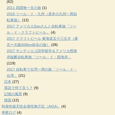
(62)
2011 四国無一文の旅
(1)
2016 ツール・ド・九州（真冬の九州一周自
転車旅）
(12)
2017 アメリカ人Danさんと自転車旅「ツー
ル・ド・クラフトビール」
(4)
2017 クラフトビール 東海道五十三注ぎ（東
京〜大阪600km徒歩の旅）
(28)
2017 サンディエゴ語学留学＆アメリカ西海
岸縦断自転車旅「ツール・ド・西海岸」
(119)
2017 自転車で台湾一周の旅「ツール・ド・
台湾」
(21)
日本
(27)
英語で何て言う？
(9)
記憶の風景
(9)
韓国
(12)
特発性後天性全身性無汗症（AIGA）
(4)
考察ログ
(4)