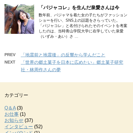
「パジャコレ」を生んだ泉愛さんは今
数年前、パジャマを着た女の子たちがファッション
ショーを行い、SNS上の話題をさらっていた。
「パジャコレ」と名付けられたそのイベントを考案
したのは、当時青山学院大学に在学していた泉愛
（いずみ・あい）さ …
PREV
「地震前と地震後」の反響から学んだこと
NEXT
「世界の郷土菓子を日本に広めたい」郷土菓子研究
社・林周作さんの夢
カテゴリー
Q＆A
(3)
お仕事
(1)
お知らせ
(37)
インタビュー
(52)
インバウンド
(1)