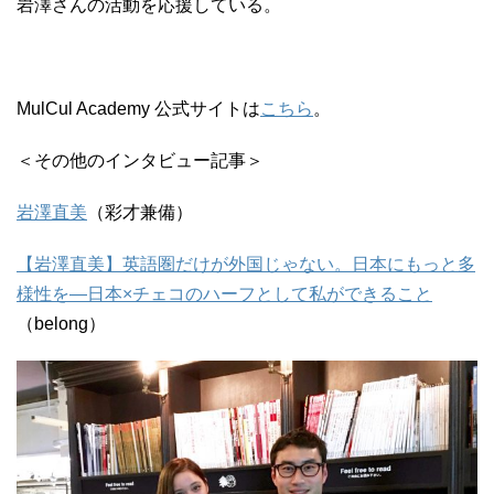
岩澤さんの活動を応援している。
MulCul Academy 公式サイトは
こちら
。
＜その他のインタビュー記事＞
岩澤直美
（彩才兼備）
【岩澤直美】英語圏だけが外国じゃない。日本にもっと多
様性を―日本×チェコのハーフとして私ができること
（belong）