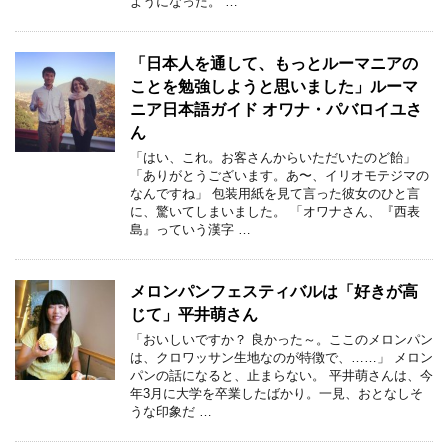
ようになった。 …
「日本人を通して、もっとルーマニアの
ことを勉強しようと思いました」ルーマ
ニア日本語ガイド オワナ・パバロイユさ
ん
「はい、これ。お客さんからいただいたのど飴」
「ありがとうございます。あ〜、イリオモテジマの
なんですね」 包装用紙を見て言った彼女のひと言
に、驚いてしまいました。 「オワナさん、『西表
島』っていう漢字 …
メロンパンフェスティバルは「好きが高
じて」平井萌さん
「おいしいですか？ 良かった～。ここのメロンパン
は、クロワッサン生地なのが特徴で、……」 メロン
パンの話になると、止まらない。 平井萌さんは、今
年3月に大学を卒業したばかり。一見、おとなしそ
うな印象だ …