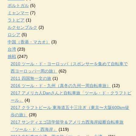
ポルトガル
(5)
ミャンマー
(7)
ラトビア
(1)
ルクセンブルク
(2)
ロシア
(5)
中国（香港・マカオ）
(3)
台湾
(23)
挑戦
(247)
2010 ツール・ド・ヨーロッパ（スポンサーを集めて自転車で
西ヨーロッパ一周の旅）
(62)
2011 四国無一文の旅
(1)
2016 ツール・ド・九州（真冬の九州一周自転車旅）
(12)
2017 アメリカ人Danさんと自転車旅「ツール・ド・クラフトビ
ール」
(4)
2017 クラフトビール 東海道五十三注ぎ（東京〜大阪600km徒
歩の旅）
(28)
2017 サンディエゴ語学留学＆アメリカ西海岸縦断自転車旅
「ツール・ド・西海岸」
(119)