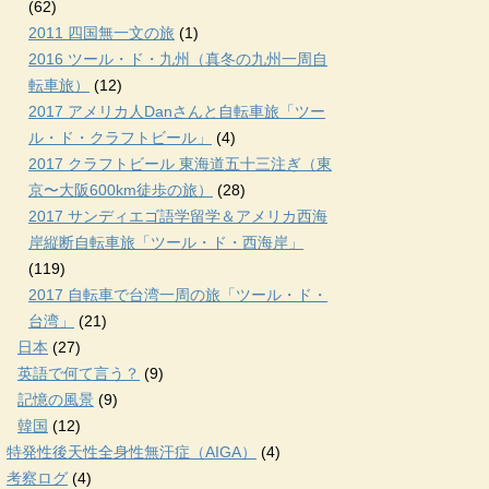
(62)
2011 四国無一文の旅
(1)
2016 ツール・ド・九州（真冬の九州一周自
転車旅）
(12)
2017 アメリカ人Danさんと自転車旅「ツー
ル・ド・クラフトビール」
(4)
2017 クラフトビール 東海道五十三注ぎ（東
京〜大阪600km徒歩の旅）
(28)
2017 サンディエゴ語学留学＆アメリカ西海
岸縦断自転車旅「ツール・ド・西海岸」
(119)
2017 自転車で台湾一周の旅「ツール・ド・
台湾」
(21)
日本
(27)
英語で何て言う？
(9)
記憶の風景
(9)
韓国
(12)
特発性後天性全身性無汗症（AIGA）
(4)
考察ログ
(4)